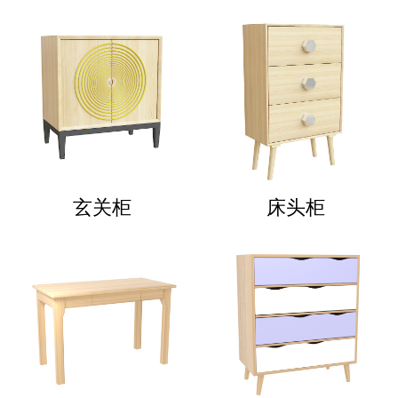
玄关柜
床头柜