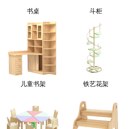
书桌
斗柜
儿童书架
铁艺花架