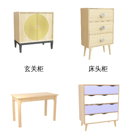
玄关柜
床头柜