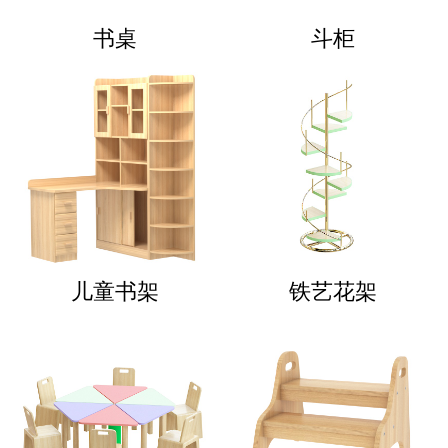
书桌
斗柜
儿童书架
铁艺花架