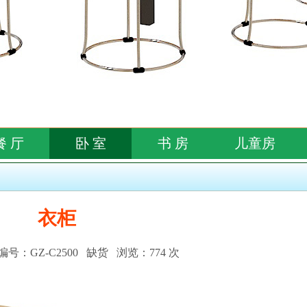
餐 厅
卧 室
书 房
儿童房
衣柜
号：GZ-C2500 缺货 浏览：774 次