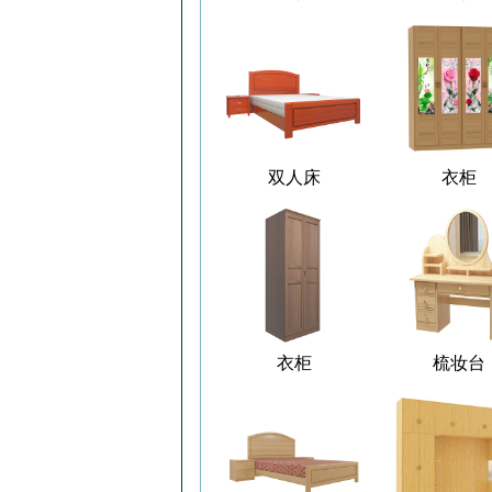
双人床
衣柜
衣柜
梳妆台