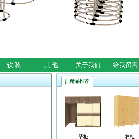
软 装
其 他
关于我们
给我留言
精品推荐
壁柜
衣柜