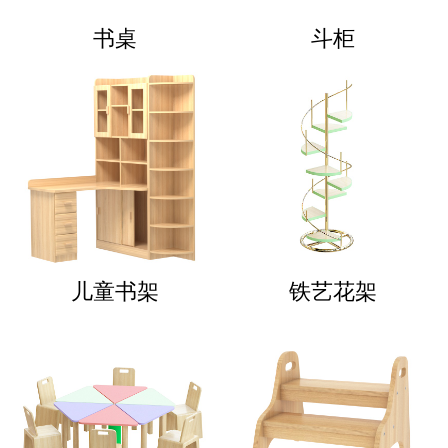
书桌
斗柜
儿童书架
铁艺花架