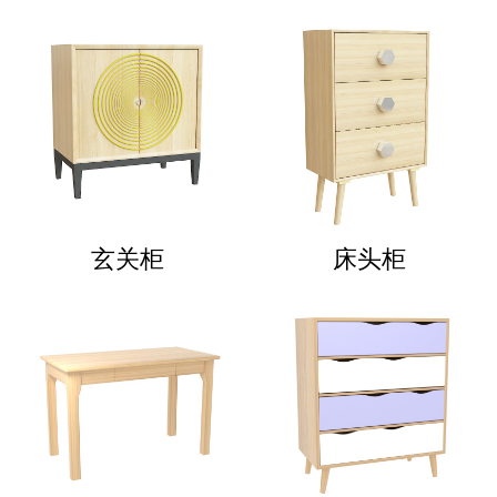
玄关柜
床头柜